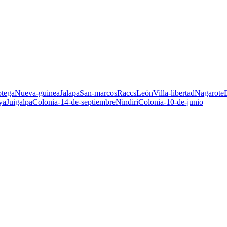
otega
Nueva-guinea
Jalapa
San-marcos
Raccs
León
Villa-libertad
Nagarote
E
ya
Juigalpa
Colonia-14-de-septiembre
Nindiri
Colonia-10-de-junio