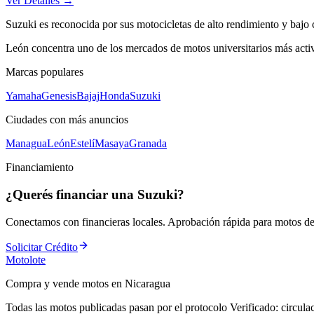
Ver Detalles →
Suzuki es reconocida por sus motocicletas de alto rendimiento y baj
León concentra uno de los mercados de motos universitarios más activ
Marcas populares
Yamaha
Genesis
Bajaj
Honda
Suzuki
Ciudades con más anuncios
Managua
León
Estelí
Masaya
Granada
Financiamiento
¿Querés financiar una
Suzuki
?
Conectamos con financieras locales. Aprobación rápida para motos d
Solicitar Crédito
Motolote
Compra y vende motos en Nicaragua
Todas las motos publicadas pasan por el protocolo
Verificado
: circul