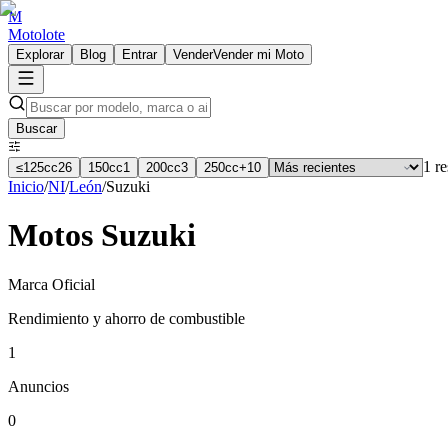
M
Motolote
Explorar
Blog
Entrar
Vender
Vender mi Moto
Buscar
1
re
≤125cc
26
150cc
1
200cc
3
250cc+
10
Inicio
/
NI
/
León
/
Suzuki
Motos
Suzuki
Marca Oficial
Rendimiento y ahorro de combustible
1
Anuncios
0