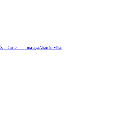
stelí
Carretera-a-masaya
Altamira
Villa-