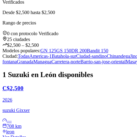
Verificados
Desde $
2,500
hasta $
2,500
Rango de precios
0
con protocolo Verificado
25
ciudades
$
2,500
– $
2,500
Modelos populares:
GN 125
GS 150
DR 200
Bandit 150
Ciudad:
Todas
Americas-1
Batahola-sur
Ciudad-sandino
Chinandega
Jin
fontana
Granada
Managua
Carretera-norte
Barrio-san-jose-oriental
Masa
1 Suzuki en León disponibles
C$2,500
2026
suzuki
Gixxer
—
708 km
leon