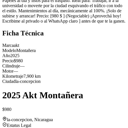
Papeles al día y listos para el traspaso. Ideal para: Trabajar, ir a la
universidad o moverte por la ciudad esquivando el tráfico con todo
el estilo. Mantenimientos al día, mecánicamente al 100%. ¡Solo de
subirse y arrancar! Precio: [980 $ ] (Negociable) ¡Aprovechá hoy!
Escribime al privado o al WhatsApp claro ] antes de que te la ganen.
Ficha Técnica
Marca
akt
Modelo
Montañera
Año
2025
Precio
$980
Cilindraje
—
Motor
—
Kilometraje
7,900 km
Ciudad
la-concepcion
2025 Akt Montañera
$980
la-concepcion
, Nicaragua
Estatus Legal