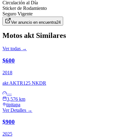
Circulación al Día
Sticker de Rodamiento
Seguro Vigente
Ver anuncio en
encuentra24
Motos
akt
Similares
Ver todas →
$600
2018
akt
AKTR125 NKDR
—
3,576 km
tipitapa
Ver Detalles →
$900
2025