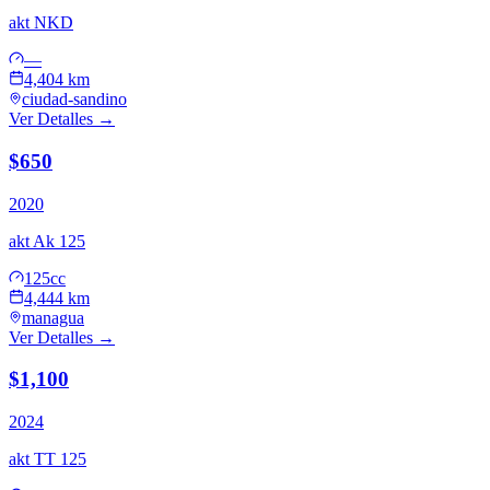
akt
NKD
—
4,404 km
ciudad-sandino
Ver Detalles →
$650
2020
akt
Ak 125
125cc
4,444 km
managua
Ver Detalles →
$1,100
2024
akt
TT 125