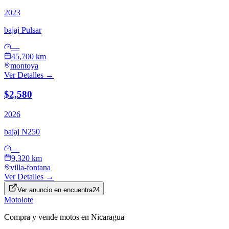
2023
bajaj
Pulsar
—
45,700 km
montoya
Ver Detalles →
$2,580
2026
bajaj
N250
—
9,320 km
villa-fontana
Ver Detalles →
Ver anuncio en
encuentra24
Motolote
Compra y vende motos en Nicaragua