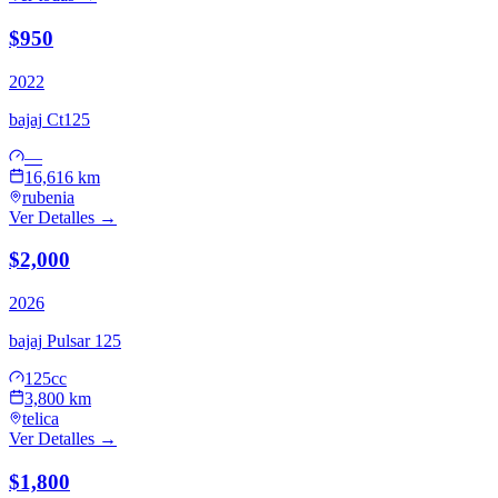
$950
2022
bajaj
Ct125
—
16,616 km
rubenia
Ver Detalles →
$2,000
2026
bajaj
Pulsar 125
125cc
3,800 km
telica
Ver Detalles →
$1,800