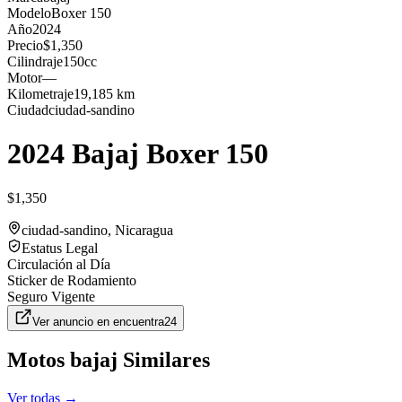
Modelo
Boxer 150
Año
2024
Precio
$1,350
Cilindraje
150cc
Motor
—
Kilometraje
19,185 km
Ciudad
ciudad-sandino
2024 Bajaj Boxer 150
$1,350
ciudad-sandino
, Nicaragua
Estatus Legal
Circulación al Día
Sticker de Rodamiento
Seguro Vigente
Ver anuncio en
encuentra24
Motos
bajaj
Similares
Ver todas →