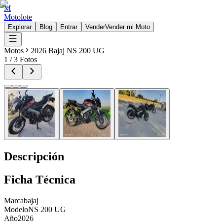
M
Motolote
Explorar
Blog
Entrar
Vender
Vender mi Moto
Motos
2026 Bajaj NS 200 UG
1
/
3
Fotos
Descripción
Ficha Técnica
Marca
bajaj
Modelo
NS 200 UG
Año
2026