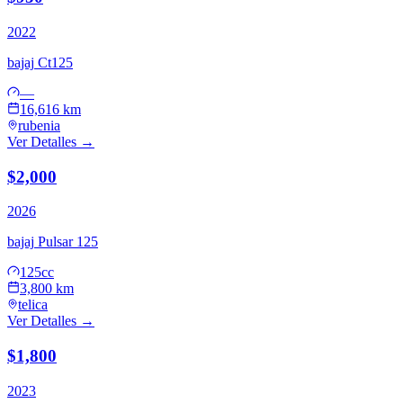
2022
bajaj
Ct125
—
16,616 km
rubenia
Ver Detalles →
$2,000
2026
bajaj
Pulsar 125
125cc
3,800 km
telica
Ver Detalles →
$1,800
2023