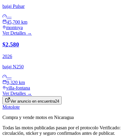
bajaj
Pulsar
—
45,700 km
montoya
Ver Detalles →
$2,580
2026
bajaj
N250
—
9,320 km
villa-fontana
Ver Detalles →
Ver anuncio en
encuentra24
Motolote
Compra y vende motos en Nicaragua
Todas las motos publicadas pasan por el protocolo
Verificado
:
circulación, sticker y seguro confirmados antes de publicar.