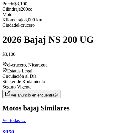
Precio
$3,100
Cilindraje
200cc
Motor
—
Kilometraje
8,000 km
Ciudad
el-crucero
2026 Bajaj NS 200 UG
$3,100
el-crucero
, Nicaragua
Estatus Legal
Circulación al Día
Sticker de Rodamiento
Seguro Vigente
Ver anuncio en
encuentra24
Motos
bajaj
Similares
Ver todas →
$950