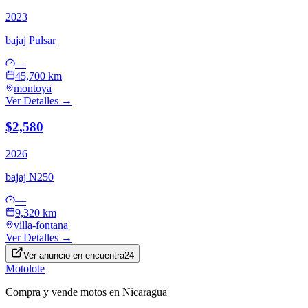
2023
bajaj
Pulsar
—
45,700 km
montoya
Ver Detalles →
$2,580
2026
bajaj
N250
—
9,320 km
villa-fontana
Ver Detalles →
Ver anuncio en
encuentra24
Motolote
Compra y vende motos en Nicaragua