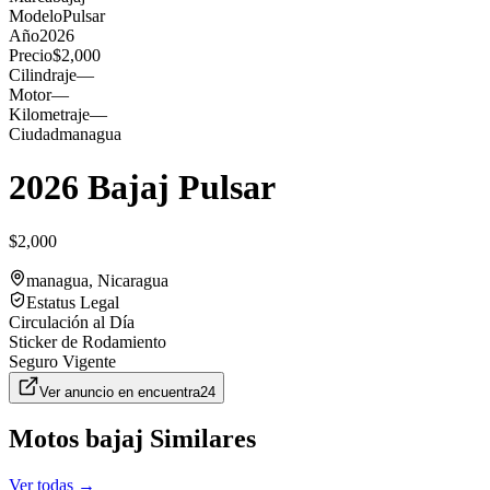
Modelo
Pulsar
Año
2026
Precio
$2,000
Cilindraje
—
Motor
—
Kilometraje
—
Ciudad
managua
2026 Bajaj Pulsar
$2,000
managua
, Nicaragua
Estatus Legal
Circulación al Día
Sticker de Rodamiento
Seguro Vigente
Ver anuncio en
encuentra24
Motos
bajaj
Similares
Ver todas →