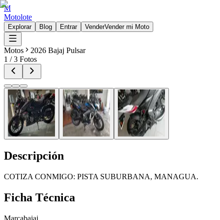
M
Motolote
Explorar
Blog
Entrar
Vender
Vender mi Moto
Motos
2026 Bajaj Pulsar
1
/
3
Fotos
Descripción
COTIZA CONMIGO: PISTA SUBURBANA, MANAGUA.
Ficha Técnica
Marca
bajaj