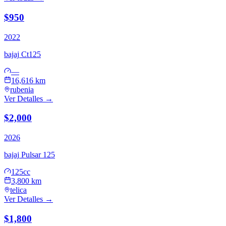
$950
2022
bajaj
Ct125
—
16,616 km
rubenia
Ver Detalles →
$2,000
2026
bajaj
Pulsar 125
125cc
3,800 km
telica
Ver Detalles →
$1,800