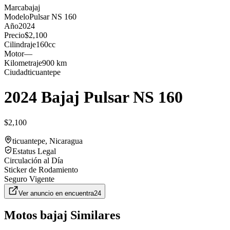
Marca
bajaj
Modelo
Pulsar NS 160
Año
2024
Precio
$2,100
Cilindraje
160cc
Motor
—
Kilometraje
900 km
Ciudad
ticuantepe
2024 Bajaj Pulsar NS 160
$2,100
ticuantepe
, Nicaragua
Estatus Legal
Circulación al Día
Sticker de Rodamiento
Seguro Vigente
Ver anuncio en
encuentra24
Motos
bajaj
Similares