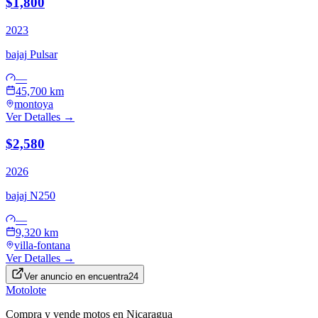
$1,800
2023
bajaj
Pulsar
—
45,700 km
montoya
Ver Detalles →
$2,580
2026
bajaj
N250
—
9,320 km
villa-fontana
Ver Detalles →
Ver anuncio en
encuentra24
Motolote
Compra y vende motos en Nicaragua