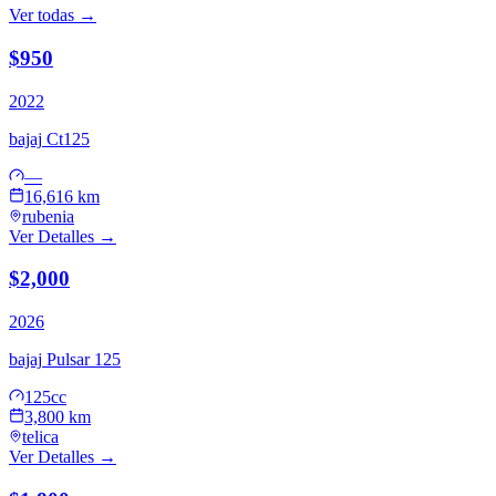
Ver todas →
$950
2022
bajaj
Ct125
—
16,616 km
rubenia
Ver Detalles →
$2,000
2026
bajaj
Pulsar 125
125cc
3,800 km
telica
Ver Detalles →