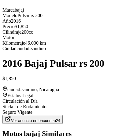
Marca
bajaj
Modelo
Pulsar rs 200
Año
2016
Precio
$1,850
Cilindraje
200cc
Motor
—
Kilometraje
46,000 km
Ciudad
ciudad-sandino
2016 Bajaj Pulsar rs 200
$1,850
ciudad-sandino
, Nicaragua
Estatus Legal
Circulación al Día
Sticker de Rodamiento
Seguro Vigente
Ver anuncio en
encuentra24
Motos
bajaj
Similares