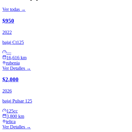
Ver todas →
$950
2022
bajaj
Ct125
—
16,616 km
rubenia
Ver Detalles →
$2,000
2026
bajaj
Pulsar 125
125cc
3,800 km
telica
Ver Detalles →