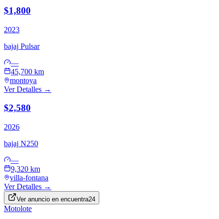
$1,800
2023
bajaj
Pulsar
—
45,700 km
montoya
Ver Detalles →
$2,580
2026
bajaj
N250
—
9,320 km
villa-fontana
Ver Detalles →
Ver anuncio en
encuentra24
Motolote