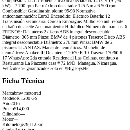
Compresión: 12.5 :1 Potencia máxima declarada: 125 CV (91,94
kW) a 7.700 rpm Par máximo declarado: 125 Nm a 6.500 rpm
Combustible: Gasolina sin plomo 95/98 Normativa
anticontaminación: Euro3 Encendido: Eléctrico Batería: 12
Transmisión secundaria: Cardán Embrague: Multidisco anti-rebote
en baño de aceite Accionamiento: Hidráulico Número de marchas: 6
FRENOS: Delanteros 2 discos ABS integral desconectable
Diámetro: 305 mm Pinza: BMW de 4 pistones Trasero: Disco ABS
integral desconectable Diámetro: 276 mm Pinza: BMW de 2
pistones LLANTAS: Marca de neumáticos: Michelin de
neumáticos: Anakee III Delantera: 120/70 R 19 Trasera: 170/60 R
17 WhatsApp: 2da entrada Residencial Las Colinas, contiguo a
Restaurante La Piazzetta casa # 72 M/D, Managua, Nicaragua.
Vehículos % garantizados solo en #BigToysNic
Ficha Técnica
Marca
bmw motorrad
Modelo
R 1200 GS
Año
2016
Precio
$14,000
Cilindraje
—
Motor
—
Kilometraje
79,112 km
Ciudad
las-colinas