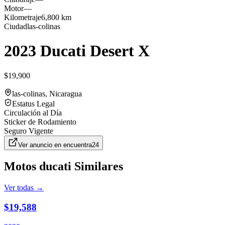
Motor
—
Kilometraje
6,800 km
Ciudad
las-colinas
2023 Ducati Desert X
$19,900
las-colinas
, Nicaragua
Estatus Legal
Circulación al Día
Sticker de Rodamiento
Seguro Vigente
Ver anuncio en
encuentra24
Motos
ducati
Similares
Ver todas →
$19,588