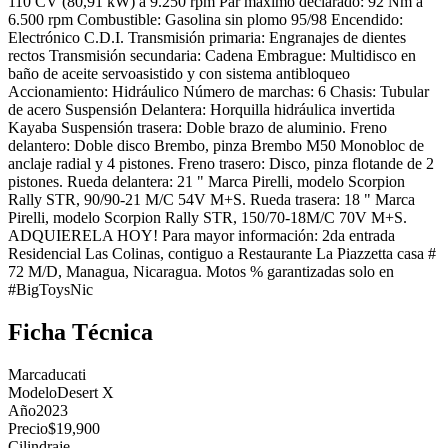
110 CV (80,91 kW) a 9.250 rpm Par máximo declarado: 92 Nm a
6.500 rpm Combustible: Gasolina sin plomo 95/98 Encendido:
Electrónico C.D.I. Transmisión primaria: Engranajes de dientes
rectos Transmisión secundaria: Cadena Embrague: Multidisco en
baño de aceite servoasistido y con sistema antibloqueo
Accionamiento: Hidráulico Número de marchas: 6 Chasis: Tubular
de acero Suspensión Delantera: Horquilla hidráulica invertida
Kayaba Suspensión trasera: Doble brazo de aluminio. Freno
delantero: Doble disco Brembo, pinza Brembo M50 Monobloc de
anclaje radial y 4 pistones. Freno trasero: Disco, pinza flotande de 2
pistones. Rueda delantera: 21 " Marca Pirelli, modelo Scorpion
Rally STR, 90/90-21 M/C 54V M+S. Rueda trasera: 18 " Marca
Pirelli, modelo Scorpion Rally STR, 150/70-18M/C 70V M+S.
ADQUIERELA HOY! Para mayor información: 2da entrada
Residencial Las Colinas, contiguo a Restaurante La Piazzetta casa #
72 M/D, Managua, Nicaragua. Motos % garantizadas solo en
#BigToysNic
Ficha Técnica
Marca
ducati
Modelo
Desert X
Año
2023
Precio
$19,900
Cilindraje
—