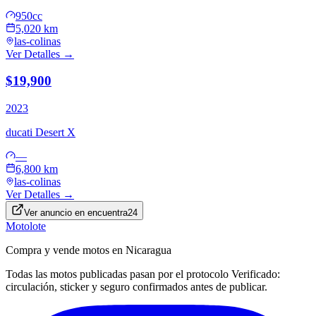
950cc
5,020 km
las-colinas
Ver Detalles →
$19,900
2023
ducati
Desert X
—
6,800 km
las-colinas
Ver Detalles →
Ver anuncio en
encuentra24
Motolote
Compra y vende motos en Nicaragua
Todas las motos publicadas pasan por el protocolo
Verificado
:
circulación, sticker y seguro confirmados antes de publicar.