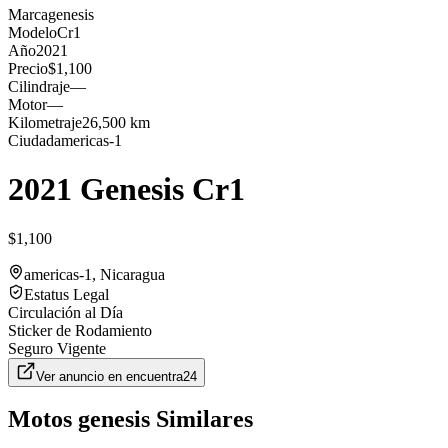
Marca
genesis
Modelo
Cr1
Año
2021
Precio
$1,100
Cilindraje
—
Motor
—
Kilometraje
26,500 km
Ciudad
americas-1
2021 Genesis Cr1
$1,100
americas-1
, Nicaragua
Estatus Legal
Circulación al Día
Sticker de Rodamiento
Seguro Vigente
Ver anuncio en
encuentra24
Motos
genesis
Similares