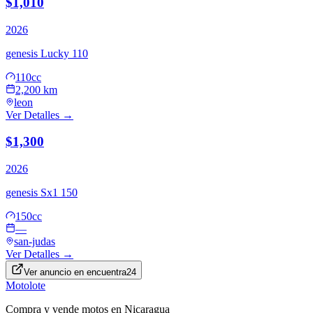
$1,010
2026
genesis
Lucky 110
110cc
2,200 km
leon
Ver Detalles →
$1,300
2026
genesis
Sx1 150
150cc
—
san-judas
Ver Detalles →
Ver anuncio en
encuentra24
Motolote
Compra y vende motos en Nicaragua