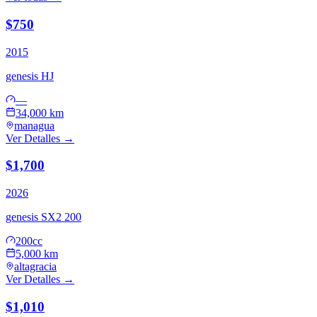
$750
2015
genesis
HJ
—
34,000 km
managua
Ver Detalles →
$1,700
2026
genesis
SX2 200
200cc
5,000 km
altagracia
Ver Detalles →
$1,010