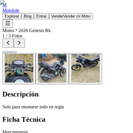
M
Motolote
Explorar
Blog
Entrar
Vender
Vender mi Moto
Motos
2026 Genesis Rk
1
/
3
Fotos
Descripción
Solo para montarse todo en regla
Ficha Técnica
Marca
genesis