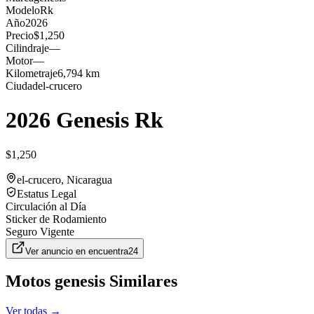
Modelo
Rk
Año
2026
Precio
$1,250
Cilindraje
—
Motor
—
Kilometraje
6,794 km
Ciudad
el-crucero
2026 Genesis Rk
$1,250
el-crucero
, Nicaragua
Estatus Legal
Circulación al Día
Sticker de Rodamiento
Seguro Vigente
Ver anuncio en
encuentra24
Motos
genesis
Similares
Ver todas →