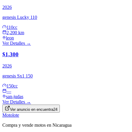
2026
genesis
Lucky 110
110cc
2,200 km
leon
Ver Detalles →
$1,300
2026
genesis
Sx1 150
150cc
—
san-judas
Ver Detalles →
Ver anuncio en
encuentra24
Motolote
Compra y vende motos en Nicaragua