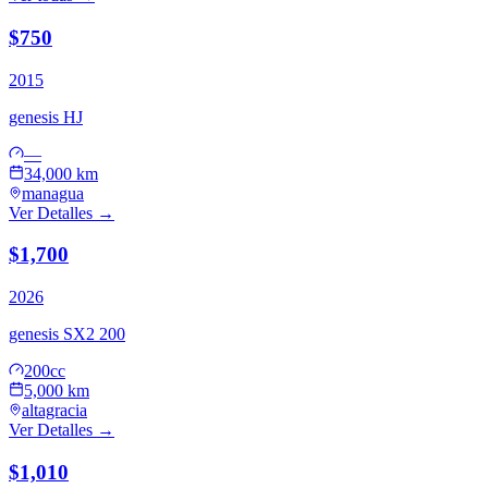
$750
2015
genesis
HJ
—
34,000 km
managua
Ver Detalles →
$1,700
2026
genesis
SX2 200
200cc
5,000 km
altagracia
Ver Detalles →
$1,010