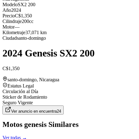
Modelo
SX2 200
Año
2024
Precio
C$1,350
Cilindraje
200cc
Motor
—
Kilometraje
37,071 km
Ciudad
santo-domingo
2024 Genesis SX2 200
C$1,350
santo-domingo
, Nicaragua
Estatus Legal
Circulación al Día
Sticker de Rodamiento
Seguro Vigente
Ver anuncio en
encuentra24
Motos
genesis
Similares
Ver todas →