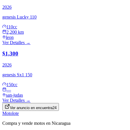
2026
genesis
Lucky 110
110cc
2,200 km
leon
Ver Detalles →
$1,300
2026
genesis
Sx1 150
150cc
—
san-judas
Ver Detalles →
Ver anuncio en
encuentra24
Motolote
Compra y vende motos en Nicaragua