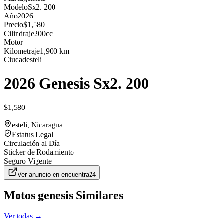
Modelo
Sx2. 200
Año
2026
Precio
$1,580
Cilindraje
200cc
Motor
—
Kilometraje
1,900 km
Ciudad
esteli
2026 Genesis Sx2. 200
$1,580
esteli
, Nicaragua
Estatus Legal
Circulación al Día
Sticker de Rodamiento
Seguro Vigente
Ver anuncio en
encuentra24
Motos
genesis
Similares
Ver todas →