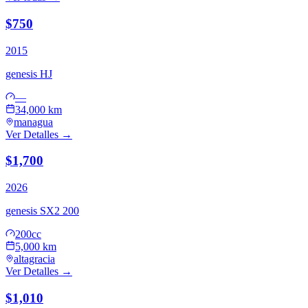
$750
2015
genesis
HJ
—
34,000 km
managua
Ver Detalles →
$1,700
2026
genesis
SX2 200
200cc
5,000 km
altagracia
Ver Detalles →
$1,010