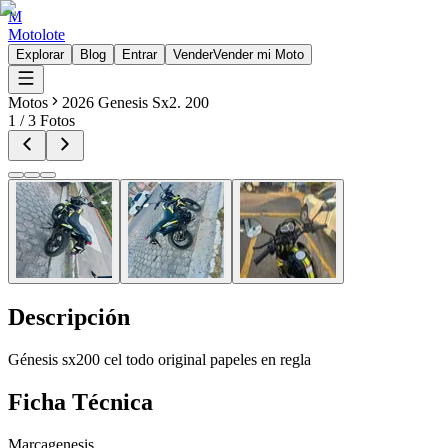
M
Motolote
Explorar
Blog
Entrar
Vender
Vender mi Moto
Motos
2026 Genesis Sx2. 200
1
/
3
Fotos
Descripción
Génesis sx200 cel todo original papeles en regla
Ficha Técnica
Marca
genesis