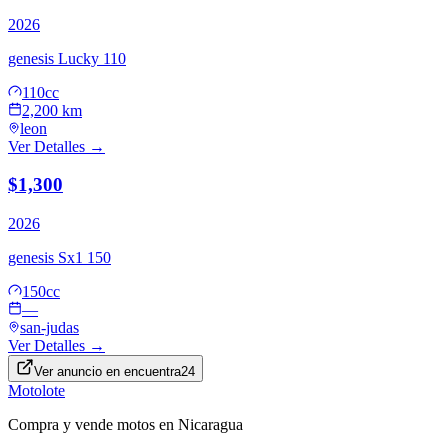
2026
genesis
Lucky 110
110cc
2,200 km
leon
Ver Detalles →
$1,300
2026
genesis
Sx1 150
150cc
—
san-judas
Ver Detalles →
Ver anuncio en
encuentra24
Motolote
Compra y vende motos en Nicaragua