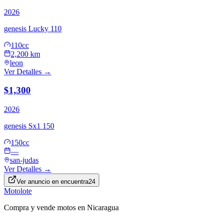
2026
genesis
Lucky 110
110cc
2,200 km
leon
Ver Detalles →
$1,300
2026
genesis
Sx1 150
150cc
—
san-judas
Ver Detalles →
Ver anuncio en
encuentra24
Motolote
Compra y vende motos en Nicaragua