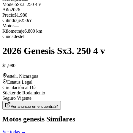
Modelo
Sx3. 250 4 v
Año
2026
Precio
$1,980
Cilindraje
250cc
Motor
—
Kilometraje
6,800 km
Ciudad
esteli
2026 Genesis Sx3. 250 4 v
$1,980
esteli
, Nicaragua
Estatus Legal
Circulación al Día
Sticker de Rodamiento
Seguro Vigente
Ver anuncio en
encuentra24
Motos
genesis
Similares
Ver todas →