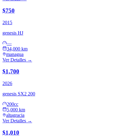
$750
2015
genesis
HJ
—
34,000 km
managua
Ver Detalles →
$1,700
2026
genesis
SX2 200
200cc
5,000 km
altagracia
Ver Detalles →
$1,010