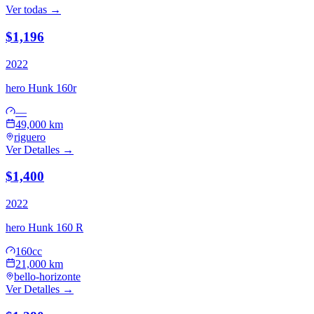
Ver todas →
$1,196
2022
hero
Hunk 160r
—
49,000 km
riguero
Ver Detalles →
$1,400
2022
hero
Hunk 160 R
160cc
21,000 km
bello-horizonte
Ver Detalles →