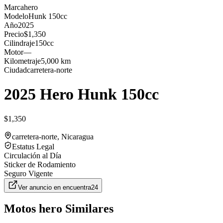
Marca
hero
Modelo
Hunk 150cc
Año
2025
Precio
$1,350
Cilindraje
150cc
Motor
—
Kilometraje
5,000 km
Ciudad
carretera-norte
2025 Hero Hunk 150cc
$1,350
carretera-norte
, Nicaragua
Estatus Legal
Circulación al Día
Sticker de Rodamiento
Seguro Vigente
Ver anuncio en
encuentra24
Motos
hero
Similares