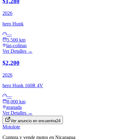
$1,280
2026
hero
Hunk
—
5,500 km
las-colinas
Ver Detalles →
$2,200
2026
hero
Hunk 160R 4V
—
8,000 km
granada
Ver Detalles →
Ver anuncio en
encuentra24
Motolote
Compra y vende motos en Nicaragua