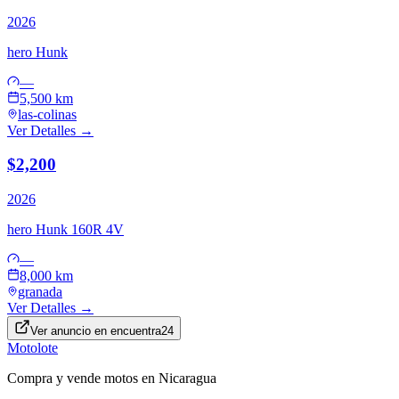
2026
hero
Hunk
—
5,500 km
las-colinas
Ver Detalles →
$2,200
2026
hero
Hunk 160R 4V
—
8,000 km
granada
Ver Detalles →
Ver anuncio en
encuentra24
Motolote
Compra y vende motos en Nicaragua