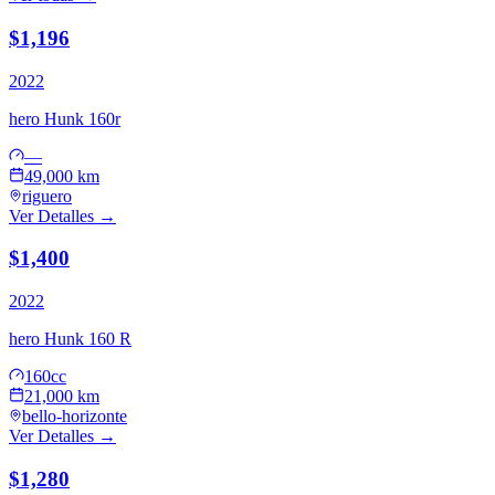
$1,196
2022
hero
Hunk 160r
—
49,000 km
riguero
Ver Detalles →
$1,400
2022
hero
Hunk 160 R
160cc
21,000 km
bello-horizonte
Ver Detalles →
$1,280