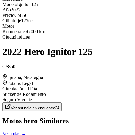
Modelo
Ignitor 125
Año
2022
Precio
C$850
Cilindraje
125cc
Motor
—
Kilometraje
56,000 km
Ciudad
tipitapa
2022 Hero Ignitor 125
C$850
tipitapa
, Nicaragua
Estatus Legal
Circulación al Día
Sticker de Rodamiento
Seguro Vigente
Ver anuncio en
encuentra24
Motos
hero
Similares
Ver todas →