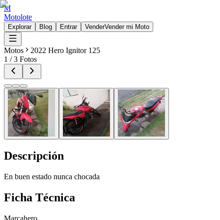
M
Motolote
Explorar
Blog
Entrar
Vender
Vender mi Moto
Motos
2022 Hero Ignitor 125
1
/
3
Fotos
Descripción
En buen estado nunca chocada
Ficha Técnica
Marca
hero