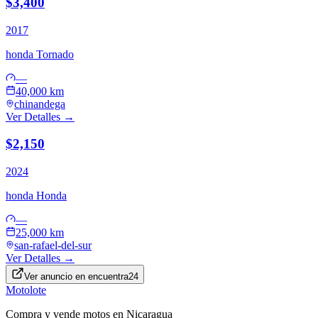
$3,400
2017
honda
Tornado
—
40,000 km
chinandega
Ver Detalles →
$2,150
2024
honda
Honda
—
25,000 km
san-rafael-del-sur
Ver Detalles →
Ver anuncio en
encuentra24
Motolote
Compra y vende motos en Nicaragua