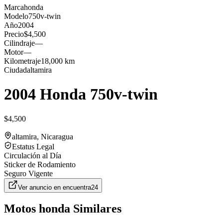
Marca
honda
Modelo
750v-twin
Año
2004
Precio
$4,500
Cilindraje
—
Motor
—
Kilometraje
18,000 km
Ciudad
altamira
2004 Honda 750v-twin
$4,500
altamira
, Nicaragua
Estatus Legal
Circulación al Día
Sticker de Rodamiento
Seguro Vigente
Ver anuncio en
encuentra24
Motos
honda
Similares