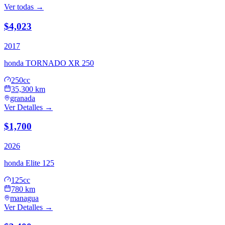
Ver todas →
$4,023
2017
honda
TORNADO XR 250
250cc
35,300 km
granada
Ver Detalles →
$1,700
2026
honda
Elite 125
125cc
780 km
managua
Ver Detalles →