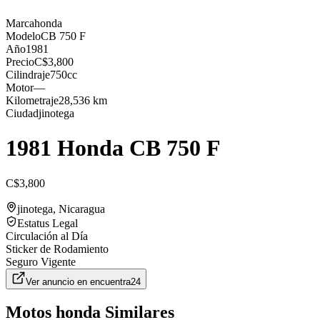
Marca
honda
Modelo
CB 750 F
Año
1981
Precio
C$3,800
Cilindraje
750cc
Motor
—
Kilometraje
28,536 km
Ciudad
jinotega
1981 Honda CB 750 F
C$3,800
jinotega
, Nicaragua
Estatus Legal
Circulación al Día
Sticker de Rodamiento
Seguro Vigente
Ver anuncio en
encuentra24
Motos
honda
Similares