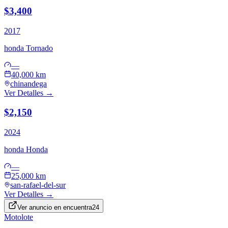
$3,400
2017
honda
Tornado
—
40,000 km
chinandega
Ver Detalles →
$2,150
2024
honda
Honda
—
25,000 km
san-rafael-del-sur
Ver Detalles →
Ver anuncio en
encuentra24
Motolote