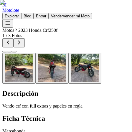
M
Motolote
Explorar
Blog
Entrar
Vender
Vender mi Moto
Motos
2023 Honda Crf250f
1
/
3
Fotos
Descripción
Vendo crf con full extras y papeles en regla
Ficha Técnica
Marca
honda