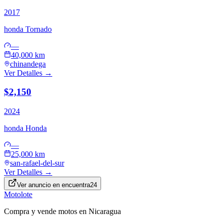
2017
honda
Tornado
—
40,000 km
chinandega
Ver Detalles →
$2,150
2024
honda
Honda
—
25,000 km
san-rafael-del-sur
Ver Detalles →
Ver anuncio en
encuentra24
Motolote
Compra y vende motos en Nicaragua