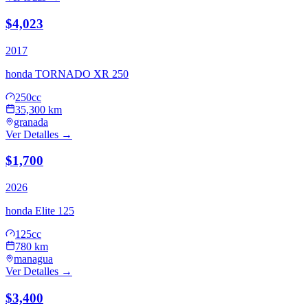
$4,023
2017
honda
TORNADO XR 250
250cc
35,300 km
granada
Ver Detalles →
$1,700
2026
honda
Elite 125
125cc
780 km
managua
Ver Detalles →
$3,400