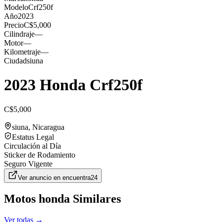
Modelo
Crf250f
Año
2023
Precio
C$5,000
Cilindraje
—
Motor
—
Kilometraje
—
Ciudad
siuna
2023 Honda Crf250f
C$5,000
siuna
, Nicaragua
Estatus Legal
Circulación al Día
Sticker de Rodamiento
Seguro Vigente
Ver anuncio en
encuentra24
Motos
honda
Similares
Ver todas →