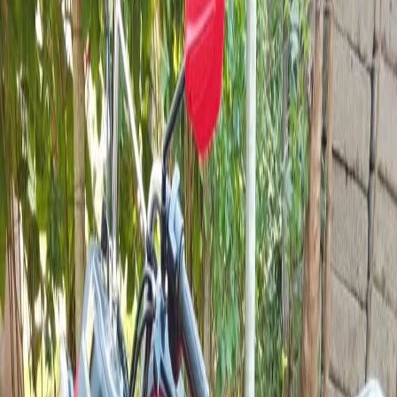
Marca
honda
Modelo
Navi 110.
Año
2024
Precio
$900
Cilindraje
110cc
Motor
—
Kilometraje
—
Ciudad
managua
2024 Honda Navi 110.
$900
managua
, Nicaragua
Estatus Legal
Circulación al Día
Sticker de Rodamiento
Seguro Vigente
Ver anuncio en
facebook
Motos
honda
Similares