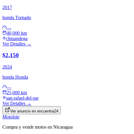
2017
honda
Tornado
—
40,000 km
chinandega
Ver Detalles →
$2,150
2024
honda
Honda
—
25,000 km
san-rafael-del-sur
Ver Detalles →
Ver anuncio en
encuentra24
Motolote
Compra y vende motos en Nicaragua