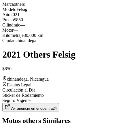
Marca
others
Modelo
Felsig
Año
2021
Precio
$850
Cilindraje
—
Motor
—
Kilometraje
30,000 km
Ciudad
chinandega
2021 Others Felsig
$850
chinandega
, Nicaragua
Estatus Legal
Circulación al Día
Sticker de Rodamiento
Seguro Vigente
Ver anuncio en
encuentra24
Motos
others
Similares