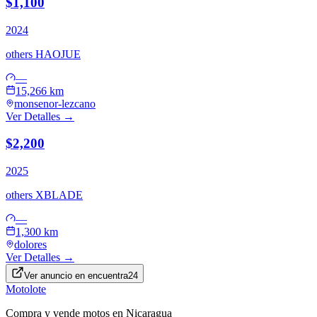
$1,100
2024
others
HAOJUE
—
15,266 km
monsenor-lezcano
Ver Detalles →
$2,200
2025
others
XBLADE
—
1,300 km
dolores
Ver Detalles →
Ver anuncio en
encuentra24
Motolote
Compra y vende motos en Nicaragua