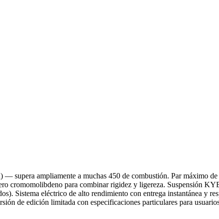
 — supera ampliamente a muchas 450 de combustión. Par máximo de 938 
acero cromomolibdeno para combinar rigidez y ligereza. Suspensión KYB
os). Sistema eléctrico de alto rendimiento con entrega instantánea y re
 Versión de edición limitada con especificaciones particulares para usuari