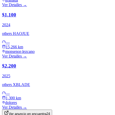
granada
Ver Detalles →
$1,100
2024
others
HAOJUE
—
15,266 km
monsenor-lezcano
Ver Detalles →
$2,200
2025
others
XBLADE
—
1,300 km
dolores
Ver Detalles →
Ver anuncio en
encuentra24