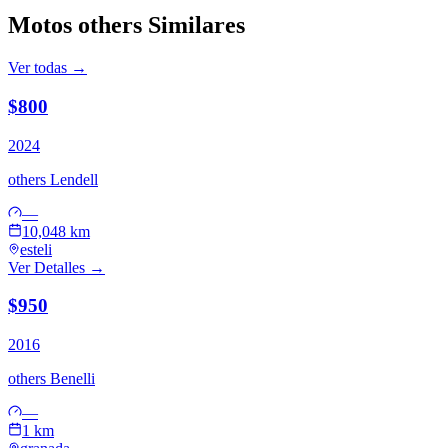
Motos
others
Similares
Ver todas →
$800
2024
others
Lendell
—
10,048 km
esteli
Ver Detalles →
$950
2016
others
Benelli
—
1 km