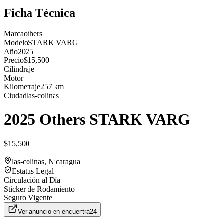
Ficha Técnica
Marca
others
Modelo
STARK VARG
Año
2025
Precio
$15,500
Cilindraje
—
Motor
—
Kilometraje
257 km
Ciudad
las-colinas
2025 Others STARK VARG
$15,500
las-colinas
, Nicaragua
Estatus Legal
Circulación al Día
Sticker de Rodamiento
Seguro Vigente
Ver anuncio en
encuentra24