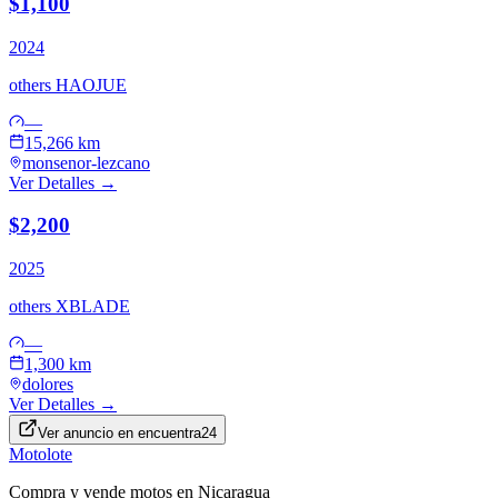
$1,100
2024
others
HAOJUE
—
15,266 km
monsenor-lezcano
Ver Detalles →
$2,200
2025
others
XBLADE
—
1,300 km
dolores
Ver Detalles →
Ver anuncio en
encuentra24
Motolote
Compra y vende motos en Nicaragua