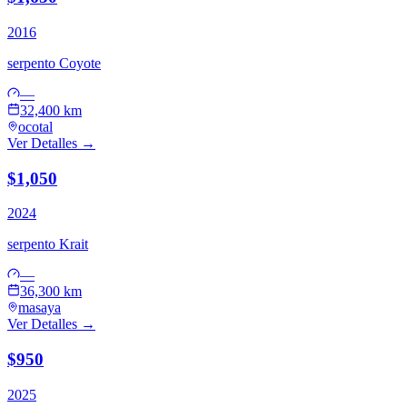
2016
serpento
Coyote
—
32,400 km
ocotal
Ver Detalles →
$1,050
2024
serpento
Krait
—
36,300 km
masaya
Ver Detalles →
$950
2025