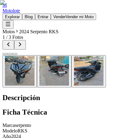
M
Motolote
Explorar
Blog
Entrar
Vender
Vender mi Moto
Motos
2024 Serpento RKS
1
/
3
Fotos
Descripción
Ficha Técnica
Marca
serpento
Modelo
RKS
Año
2024