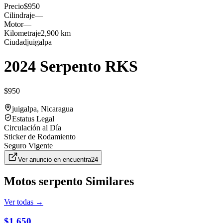
Precio
$950
Cilindraje
—
Motor
—
Kilometraje
2,900 km
Ciudad
juigalpa
2024 Serpento RKS
$950
juigalpa
, Nicaragua
Estatus Legal
Circulación al Día
Sticker de Rodamiento
Seguro Vigente
Ver anuncio en
encuentra24
Motos
serpento
Similares
Ver todas →
$1,650