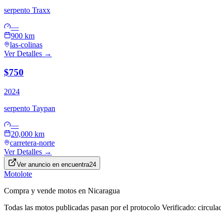
serpento
Traxx
—
900 km
las-colinas
Ver Detalles →
$750
2024
serpento
Taypan
—
20,000 km
carretera-norte
Ver Detalles →
Ver anuncio en
encuentra24
Motolote
Compra y vende motos en Nicaragua
Todas las motos publicadas pasan por el protocolo
Verificado
: circul