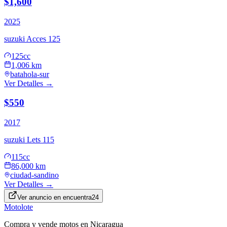
$1,600
2025
suzuki
Acces 125
125cc
1,006 km
batahola-sur
Ver Detalles →
$550
2017
suzuki
Lets 115
115cc
86,000 km
ciudad-sandino
Ver Detalles →
Ver anuncio en
encuentra24
Motolote
Compra y vende motos en Nicaragua