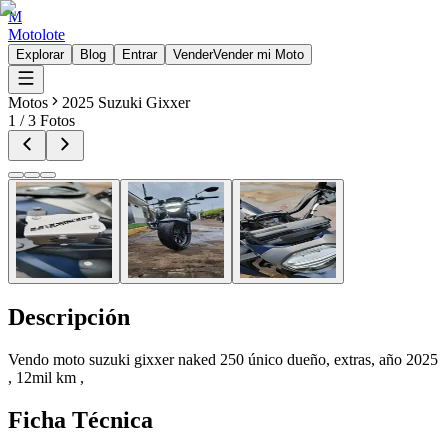
M
Motolote
Explorar
Blog
Entrar
Vender
Vender mi Moto
Motos
2025 Suzuki Gixxer
1
/
3
Fotos
Descripción
Vendo moto suzuki gixxer naked 250 único dueño, extras, año 2025
, 12mil km ,
Ficha Técnica