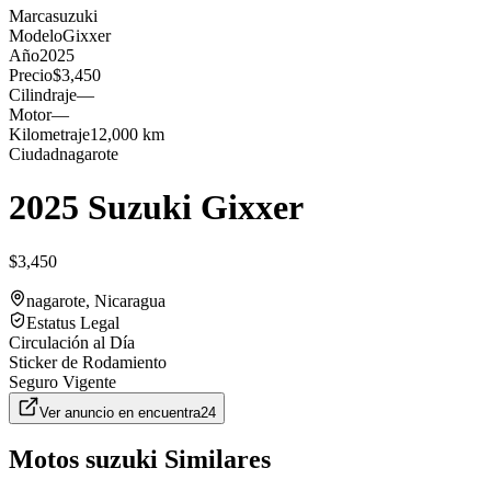
Marca
suzuki
Modelo
Gixxer
Año
2025
Precio
$3,450
Cilindraje
—
Motor
—
Kilometraje
12,000 km
Ciudad
nagarote
2025 Suzuki Gixxer
$3,450
nagarote
, Nicaragua
Estatus Legal
Circulación al Día
Sticker de Rodamiento
Seguro Vigente
Ver anuncio en
encuentra24
Motos
suzuki
Similares