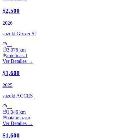
$2,500
2026
suzuki
Gixxer Sf
—
3,076 km
americas-1
Ver Detalles →
$1,600
2025
suzuki
ACCES
—
1,046 km
batahola-sur
Ver Detalles →
$1,600