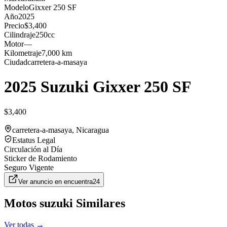
Modelo
Gixxer 250 SF
Año
2025
Precio
$3,400
Cilindraje
250cc
Motor
—
Kilometraje
7,000 km
Ciudad
carretera-a-masaya
2025 Suzuki Gixxer 250 SF
$3,400
carretera-a-masaya
, Nicaragua
Estatus Legal
Circulación al Día
Sticker de Rodamiento
Seguro Vigente
Ver anuncio en
encuentra24
Motos
suzuki
Similares
Ver todas →