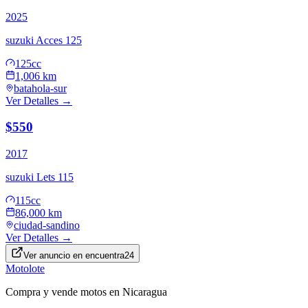
2025
suzuki
Acces 125
125cc
1,006 km
batahola-sur
Ver Detalles →
$550
2017
suzuki
Lets 115
115cc
86,000 km
ciudad-sandino
Ver Detalles →
Ver anuncio en
encuentra24
Motolote
Compra y vende motos en Nicaragua