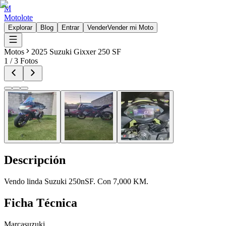
M
Motolote
Explorar
Blog
Entrar
Vender
Vender mi Moto
Motos
2025 Suzuki Gixxer 250 SF
1
/
3
Fotos
Descripción
Vendo linda Suzuki 250nSF. Con 7,000 KM.
Ficha Técnica
Marca
suzuki