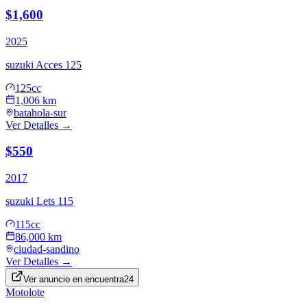
$1,600
2025
suzuki
Acces 125
125cc
1,006 km
batahola-sur
Ver Detalles →
$550
2017
suzuki
Lets 115
115cc
86,000 km
ciudad-sandino
Ver Detalles →
Ver anuncio en
encuentra24
Motolote