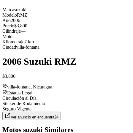
Marca
suzuki
Modelo
RMZ
Año
2006
Precio
$3,800
Cilindraje
—
Motor
—
Kilometraje
7 km
Ciudad
villa-fontana
2006 Suzuki RMZ
$3,800
villa-fontana
, Nicaragua
Estatus Legal
Circulación al Día
Sticker de Rodamiento
Seguro Vigente
Ver anuncio en
encuentra24
Motos
suzuki
Similares