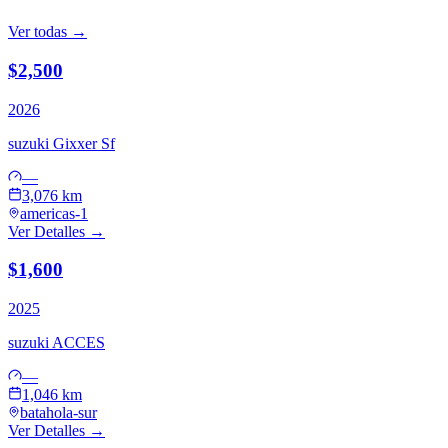
Ver todas →
$2,500
2026
suzuki
Gixxer Sf
—
3,076 km
americas-1
Ver Detalles →
$1,600
2025
suzuki
ACCES
—
1,046 km
batahola-sur
Ver Detalles →