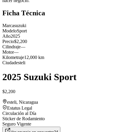
hacer negocio.
Ficha Técnica
Marca
suzuki
Modelo
Sport
Año
2025
Precio
$2,200
Cilindraje
—
Motor
—
Kilometraje
12,000 km
Ciudad
esteli
2025 Suzuki Sport
$2,200
esteli
, Nicaragua
Estatus Legal
Circulación al Día
Sticker de Rodamiento
Seguro Vigente