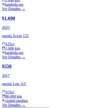
1,046 km
batahola-sur
Ver Detalles →
$1,600
2025
suzuki
Acces 125
125cc
1,006 km
batahola-sur
Ver Detalles →
$550
2017
suzuki
Lets 115
115cc
86,000 km
ciudad-sandino
Ver Detalles →