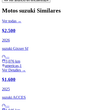
Ver anuncio en
encuentra24
Motos
suzuki
Similares
Ver todas →
$2,500
2026
suzuki
Gixxer Sf
—
3,076 km
americas-1
Ver Detalles →
$1,600
2025
suzuki
ACCES
—