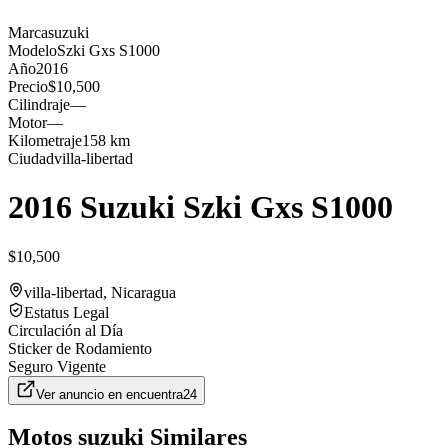
Marca
suzuki
Modelo
Szki Gxs S1000
Año
2016
Precio
$10,500
Cilindraje
—
Motor
—
Kilometraje
158 km
Ciudad
villa-libertad
2016 Suzuki Szki Gxs S1000
$10,500
villa-libertad
, Nicaragua
Estatus Legal
Circulación al Día
Sticker de Rodamiento
Seguro Vigente
Ver anuncio en
encuentra24
Motos
suzuki
Similares