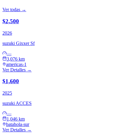
Ver todas →
$2,500
2026
suzuki
Gixxer Sf
—
3,076 km
americas-1
Ver Detalles →
$1,600
2025
suzuki
ACCES
—
1,046 km
batahola-sur
Ver Detalles →