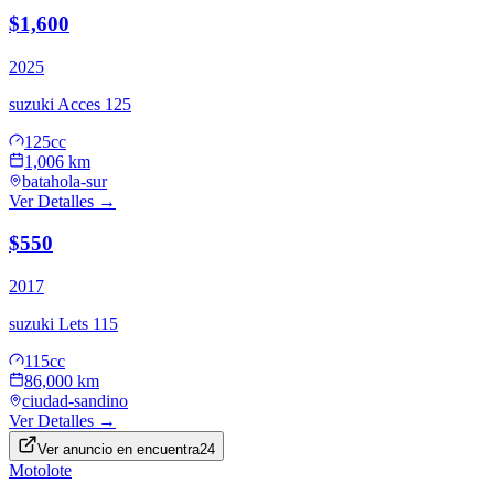
$1,600
2025
suzuki
Acces 125
125cc
1,006 km
batahola-sur
Ver Detalles →
$550
2017
suzuki
Lets 115
115cc
86,000 km
ciudad-sandino
Ver Detalles →
Ver anuncio en
encuentra24
Motolote