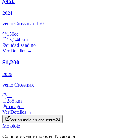
$950
2024
vento
Cross max 150
150cc
13,144 km
ciudad-sandino
Ver Detalles →
$1,200
2026
vento
Crossmax
—
285 km
managua
Ver Detalles →
Ver anuncio en
encuentra24
Motolote
Compra y vende motos en Nicaragua