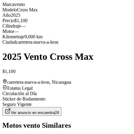
Marca
vento
Modelo
Cross Max
Año
2025
Precio
$1,100
Cilindraje
—
Motor
—
Kilometraje
9,000 km
Ciudad
carretera-nueva-a-leon
2025 Vento Cross Max
$1,100
carretera-nueva-a-leon
, Nicaragua
Estatus Legal
Circulación al Día
Sticker de Rodamiento
Seguro Vigente
Ver anuncio en
encuentra24
Motos
vento
Similares