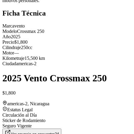
motivos personales.
Ficha Técnica
Marca
vento
Modelo
Crossmax 250
Año
2025
Precio
$1,800
Cilindraje
250cc
Motor
—
Kilometraje
15,500 km
Ciudad
americas-2
2025 Vento Crossmax 250
$1,800
americas-2
, Nicaragua
Estatus Legal
Circulación al Día
Sticker de Rodamiento
Seguro Vigente