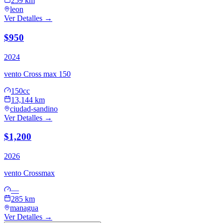
259 km
leon
Ver Detalles →
$950
2024
vento
Cross max 150
150cc
13,144 km
ciudad-sandino
Ver Detalles →
$1,200
2026
vento
Crossmax
—
285 km
managua
Ver Detalles →