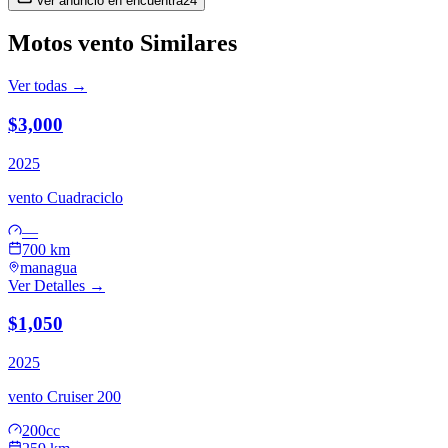
Ver anuncio en
encuentra24
Motos
vento
Similares
Ver todas →
$3,000
2025
vento
Cuadraciclo
—
700 km
managua
Ver Detalles →
$1,050
2025
vento
Cruiser 200
200cc