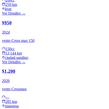
200cc
259 km
leon
Ver Detalles →
$950
2024
vento
Cross max 150
150cc
13,144 km
ciudad-sandino
Ver Detalles →
$1,200
2026
vento
Crossmax
—
285 km
managua