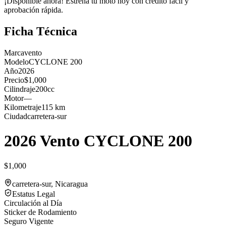
¡Disponible ahora! Estrena tu moto hoy con crédito fácil y
aprobación rápida.
Ficha Técnica
Marca
vento
Modelo
CYCLONE 200
Año
2026
Precio
$1,000
Cilindraje
200cc
Motor
—
Kilometraje
115 km
Ciudad
carretera-sur
2026 Vento CYCLONE 200
$1,000
carretera-sur
, Nicaragua
Estatus Legal
Circulación al Día
Sticker de Rodamiento
Seguro Vigente