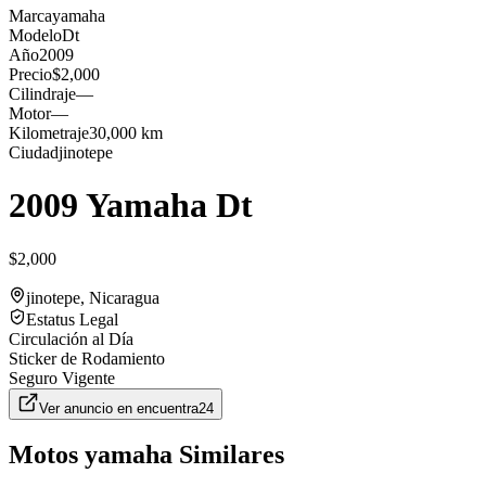
Marca
yamaha
Modelo
Dt
Año
2009
Precio
$2,000
Cilindraje
—
Motor
—
Kilometraje
30,000 km
Ciudad
jinotepe
2009 Yamaha Dt
$2,000
jinotepe
, Nicaragua
Estatus Legal
Circulación al Día
Sticker de Rodamiento
Seguro Vigente
Ver anuncio en
encuentra24
Motos
yamaha
Similares