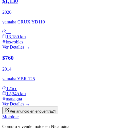
$1,130
2026
yamaha
CRUX YD110
—
13,180 km
los-robles
Ver Detalles →
$760
2014
yamaha
YBR 125
125cc
12,345 km
managua
Ver Detalles →
Ver anuncio en
encuentra24
Motolote
Compra y vende motos en Nicaragua