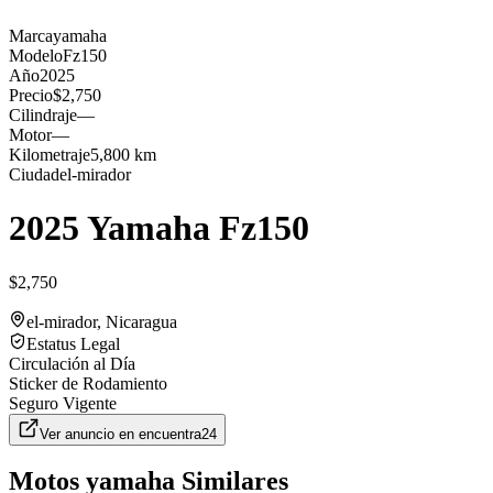
Marca
yamaha
Modelo
Fz150
Año
2025
Precio
$2,750
Cilindraje
—
Motor
—
Kilometraje
5,800 km
Ciudad
el-mirador
2025 Yamaha Fz150
$2,750
el-mirador
, Nicaragua
Estatus Legal
Circulación al Día
Sticker de Rodamiento
Seguro Vigente
Ver anuncio en
encuentra24
Motos
yamaha
Similares