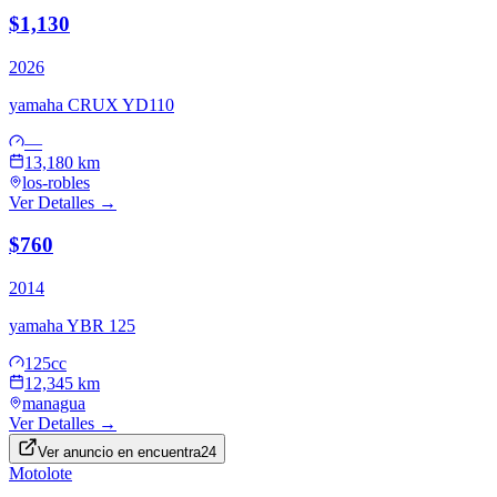
$1,130
2026
yamaha
CRUX YD110
—
13,180 km
los-robles
Ver Detalles →
$760
2014
yamaha
YBR 125
125cc
12,345 km
managua
Ver Detalles →
Ver anuncio en
encuentra24
Motolote