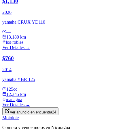
$1,130
2026
yamaha
CRUX YD110
—
13,180 km
los-robles
Ver Detalles →
$760
2014
yamaha
YBR 125
125cc
12,345 km
managua
Ver Detalles →
Ver anuncio en
encuentra24
Motolote
Compra y vende motos en Nicaragua