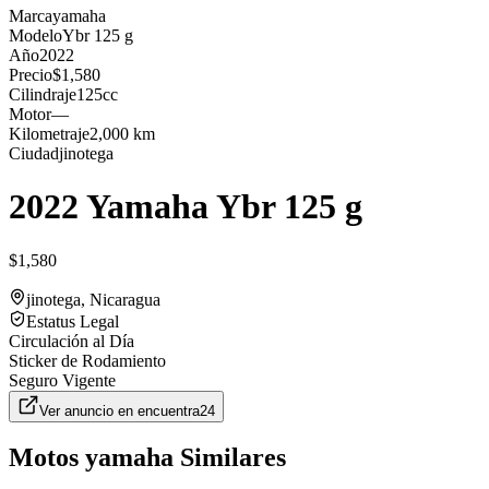
Marca
yamaha
Modelo
Ybr 125 g
Año
2022
Precio
$1,580
Cilindraje
125cc
Motor
—
Kilometraje
2,000 km
Ciudad
jinotega
2022 Yamaha Ybr 125 g
$1,580
jinotega
, Nicaragua
Estatus Legal
Circulación al Día
Sticker de Rodamiento
Seguro Vigente
Ver anuncio en
encuentra24
Motos
yamaha
Similares