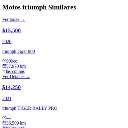
Motos
triumph
Similares
Ver todas →
$15,500
2020
triumph
Tiger 900
900cc
57,970 km
las-colinas
Ver Detalles →
$14,250
2021
triumph
TIGER RALLY PRO
—
36,509 km