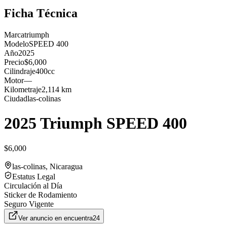
Ficha Técnica
Marca
triumph
Modelo
SPEED 400
Año
2025
Precio
$6,000
Cilindraje
400cc
Motor
—
Kilometraje
2,114 km
Ciudad
las-colinas
2025 Triumph SPEED 400
$6,000
las-colinas
, Nicaragua
Estatus Legal
Circulación al Día
Sticker de Rodamiento
Seguro Vigente
Ver anuncio en
encuentra24