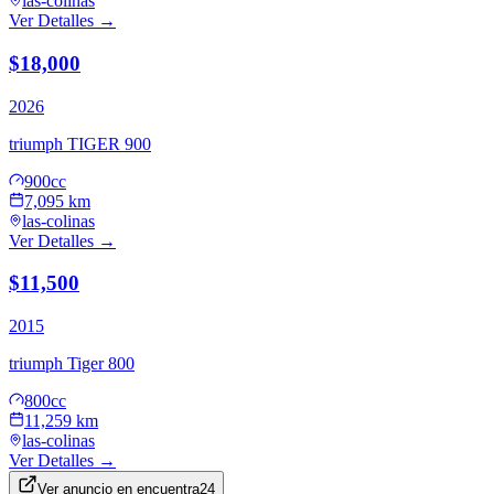
las-colinas
Ver Detalles →
$18,000
2026
triumph
TIGER 900
900cc
7,095 km
las-colinas
Ver Detalles →
$11,500
2015
triumph
Tiger 800
800cc
11,259 km
las-colinas
Ver Detalles →
Ver anuncio en
encuentra24