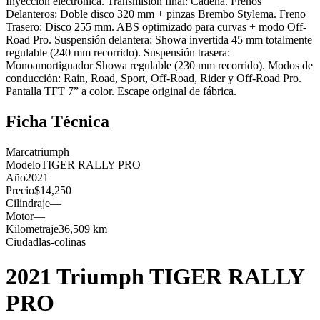
Inyección electrónica. Transmisión final: Cadena. Frenos
Delanteros: Doble disco 320 mm + pinzas Brembo Stylema. Freno
Trasero: Disco 255 mm. ABS optimizado para curvas + modo Off-
Road Pro. Suspensión delantera: Showa invertida 45 mm totalmente
regulable (240 mm recorrido). Suspensión trasera:
Monoamortiguador Showa regulable (230 mm recorrido). Modos de
conducción: Rain, Road, Sport, Off-Road, Rider y Off-Road Pro.
Pantalla TFT 7” a color. Escape original de fábrica.
Ficha Técnica
Marca
triumph
Modelo
TIGER RALLY PRO
Año
2021
Precio
$14,250
Cilindraje
—
Motor
—
Kilometraje
36,509 km
Ciudad
las-colinas
2021 Triumph TIGER RALLY
PRO