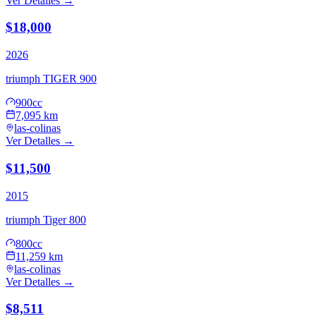
Ver Detalles →
$18,000
2026
triumph
TIGER 900
900cc
7,095 km
las-colinas
Ver Detalles →
$11,500
2015
triumph
Tiger 800
800cc
11,259 km
las-colinas
Ver Detalles →
$8,511