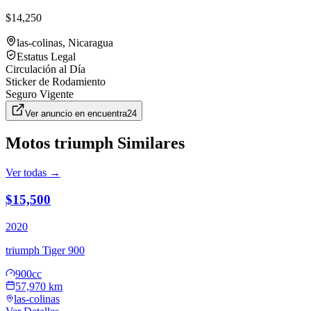
$14,250
las-colinas
, Nicaragua
Estatus Legal
Circulación al Día
Sticker de Rodamiento
Seguro Vigente
Ver anuncio en
encuentra24
Motos
triumph
Similares
Ver todas →
$15,500
2020
triumph
Tiger 900
900cc
57,970 km
las-colinas