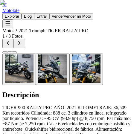
M
Motolote
Explorar
Blog
Entrar
Vender
Vender mi Moto
Motos
2021 Triumph TIGER RALLY PRO
1
/
3
Fotos
Descripción
TIGER 900 RALLY PRO AÑO: 2021 KILOMETRAJE: 36,509
Km recorridos Cilindrada: 888 cc, 3 cilindros en línea, refrigerado
por líquido. Potencia: ~95 CV (93.9 hp) @ 8,750 rpm. Par máximo:
~87 Nm @ 7,250 rpm. Caja: 6 velocidades con embrague asistido y
antirrebote. Quickshifter bidireccional de fábrica. Alimentación: