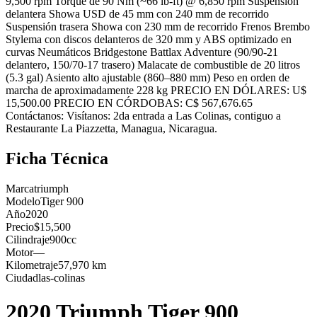
9,500 rpm Torque de 90 Nm (~66 lb-ft) @ 6,850 rpm Suspensión
delantera Showa USD de 45 mm con 240 mm de recorrido
Suspensión trasera Showa con 230 mm de recorrido Frenos Brembo
Stylema con discos delanteros de 320 mm y ABS optimizado en
curvas Neumáticos Bridgestone Battlax Adventure (90/90-21
delantero, 150/70-17 trasero) Malacate de combustible de 20 litros
(5.3 gal) Asiento alto ajustable (860–880 mm) Peso en orden de
marcha de aproximadamente 228 kg PRECIO EN DÓLARES: U$
15,500.00 PRECIO EN CÓRDOBAS: C$ 567,676.65
Contáctanos: Visítanos: 2da entrada a Las Colinas, contiguo a
Restaurante La Piazzetta, Managua, Nicaragua.
Ficha Técnica
Marca
triumph
Modelo
Tiger 900
Año
2020
Precio
$15,500
Cilindraje
900cc
Motor
—
Kilometraje
57,970 km
Ciudad
las-colinas
2020 Triumph Tiger 900