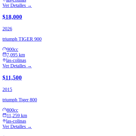
Ver Detalles →
$18,000
2026
triumph
TIGER 900
900cc
7,095 km
las-colinas
Ver Detalles →
$11,500
2015
triumph
Tiger 800
800cc
11,259 km
las-colinas
Ver Detalles →