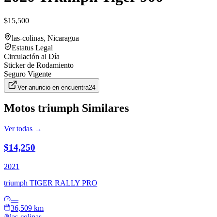
$15,500
las-colinas
, Nicaragua
Estatus Legal
Circulación al Día
Sticker de Rodamiento
Seguro Vigente
Ver anuncio en
encuentra24
Motos
triumph
Similares
Ver todas →
$14,250
2021
triumph
TIGER RALLY PRO
—
36,509 km
las-colinas