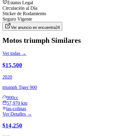
Estatus Legal
Circulación al Día
Sticker de Rodamiento
Seguro Vigente
Ver anuncio en
encuentra24
Motos
triumph
Similares
Ver todas →
$15,500
2020
triumph
Tiger 900
900cc
57,970 km
las-colinas
Ver Detalles →
$14,250