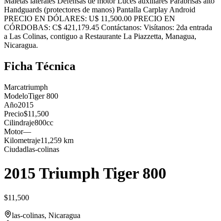
Maletas laterales Defensas de motor Luces auxiliares Parabrisas alto
Handguards (protectores de manos) Pantalla Carplay Android
PRECIO EN DÓLARES: U$ 11,500.00 PRECIO EN
CÓRDOBAS: C$ 421,179.45 Contáctanos: Visítanos: 2da entrada
a Las Colinas, contiguo a Restaurante La Piazzetta, Managua,
Nicaragua.
Ficha Técnica
Marca
triumph
Modelo
Tiger 800
Año
2015
Precio
$11,500
Cilindraje
800cc
Motor
—
Kilometraje
11,259 km
Ciudad
las-colinas
2015 Triumph Tiger 800
$11,500
las-colinas
, Nicaragua