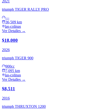
2021
triumph
TIGER RALLY PRO
—
36,509 km
las-colinas
Ver Detalles →
$18,000
2026
triumph
TIGER 900
900cc
7,095 km
las-colinas
Ver Detalles →
$8,511
2016
triumph
THRUXTON 1200