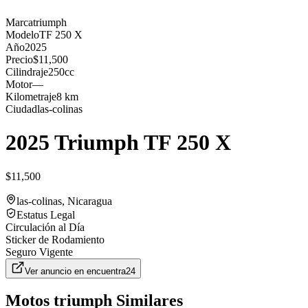
Marca
triumph
Modelo
TF 250 X
Año
2025
Precio
$11,500
Cilindraje
250cc
Motor
—
Kilometraje
8 km
Ciudad
las-colinas
2025 Triumph TF 250 X
$11,500
las-colinas
, Nicaragua
Estatus Legal
Circulación al Día
Sticker de Rodamiento
Seguro Vigente
Ver anuncio en
encuentra24
Motos
triumph
Similares