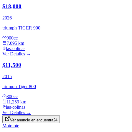
$18,000
2026
triumph
TIGER 900
900cc
7,095 km
las-colinas
Ver Detalles →
$11,500
2015
triumph
Tiger 800
800cc
11,259 km
las-colinas
Ver Detalles →
Ver anuncio en
encuentra24
Motolote