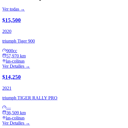
Ver todas →
$15,500
2020
triumph
Tiger 900
900cc
57,970 km
las-colinas
Ver Detalles →
$14,250
2021
triumph
TIGER RALLY PRO
—
36,509 km
las-colinas
Ver Detalles →