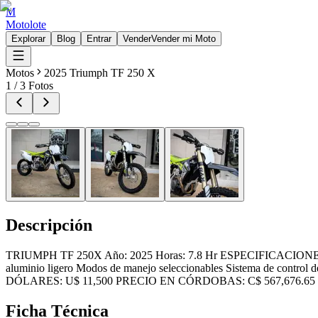
M
Motolote
Explorar
Blog
Entrar
Vender
Vender mi Moto
Motos
2025 Triumph TF 250 X
1
/
3
Fotos
Descripción
TRIUMPH TF 250X Año: 2025 Horas: 7.8 Hr ESPECIFICACIONES GENE
aluminio ligero Modos de manejo seleccionables Sistema de control
DÓLARES: U$ 11,500 PRECIO EN CÓRDOBAS: C$ 567,676.65 Contáctan
Ficha Técnica